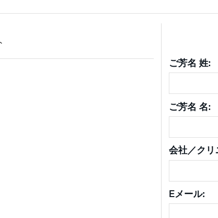
ト
ご芳名 姓:
ご芳名 名:
会社／クリ
Eメール: